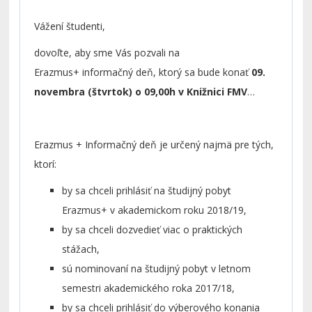
Vážení študenti,
dovoľte, aby sme Vás pozvali na
Erazmus+ informačný deň, ktorý sa bude konať
09.
novembra (štvrtok) o 09,00h v Knižnici FMV
(A4.04).
Erazmus + Informačný deň je určený najmä pre tých,
ktorí:
by sa chceli prihlásiť na študijný pobyt
Erazmus+ v akademickom roku 2018/19,
by sa chceli dozvedieť viac o praktických
stážach,
sú nominovaní na študijný pobyt v letnom
semestri akademického roka 2017/18,
by sa chceli prihlásiť do výberového konania