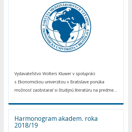
Vydavateľstvo Wolters Kluwer v spolupráci
s Ekonomickou univerzitou v Bratislave ponúka
možnosť zaobstarať si študijnú literatúru na predmety
spoločného základu na všetkých fakultách univerzity v
elektronickej forme. Aké výhody balíček prináša a čo
je jeho obsahom sa dočítaš
tu.
Harmonogram akadem. roka
2018/19