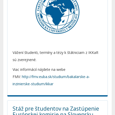
Vážení študenti, termíny a tézy k štátniciam z IKKaR
sú zverejnené.
Viac informácií nájdete na webe
FMV:
http://fmv.euba.sk/studium/bakalarske-a-
inzinierske-studium/ikkar
Stáž pre študentov na Zastúpenie
Európskej komisie na Slovensku