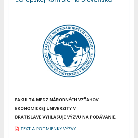
FAKULTA MEDZINÁRODNÝCH VZŤAHOV
EKONOMICKEJ UNIVERZITY V
BRATISLAVE
VYHLASUJE VÝZVU NA PODÁVANIE
PRIHLÁŠOK DO VÝBEROVÉHO KONANIA na
Stáž na
TEXT A PODMIENKY VÝZVY
Zastúpenie EK na Slovensku