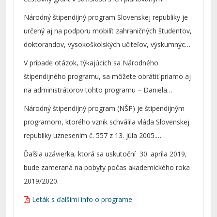
organizáciách s trvalým pobytom na Slovensku na
študijným a/alebo výskumným/umeleckým pobytom
Národný štipendijný program Slovenskej republiky je
pokrytie životných nákladov na študijný a/alebo
v zahraničí.
určený aj na podporu mobilít zahraničných študentov,
výskumný/umelecký pobyt počas 2. stupňa
doktorandov, vysokoškolských učiteľov, výskumných
vysokoškolského vzdelávania
a umeleckých pracovníkov na pobyty na slovenských
(magisterské/inžinierske/doktorské štúdium), študijný
V prípade otázok, týkajúcich sa Národného
vysokých školách a výskumných organizáciách.
a/alebo výskumný/umelecký pobyt počas
štipendijného programu, sa môžete obrátiť priamo aj
doktorandského štúdia alebo na výskumný pobyt pre
na administrátorov tohto programu – Daniela
postdoktorandov na vybranej zahraničnej vysokej
Remenar Kirdová (
),
Národný štipendijný program (NŠP) je štipendijným
škole, resp. výskumnej organizácii. Základné
uchádzači o štipendium s trvalým pobytom na
programom, ktorého vznik schválila vláda Slovenskej
informácie o programe nájdete v priloženom letáku.
Slovensku; Lukáš Marcin (
),
republiky uznesením č. 557 z 13. júla 2005.
Podrobné informácie o programe môžu uchádzači
uchádzači o štipendium zo zahraničia.
O pokračovaní NŠP rozhodla vláda SR uznesením č.
Ďalšia uzávierka, ktorá sa uskutoční 30. apríla 2019,
získať na oficiálnej webovej stránke
317 z 29. apríla 2009. Štipendijný program je
bude zameraná na pobyty počas akademického roka
programu
www.stipendia.sk
,
financovaný Ministerstvom školstva, vedy, výskumu a
2019/2020.
resp.
www.scholarships.sk
.
športu SR. SAIA, n. o., administratívne zabezpečuje
Leták s ďalšími info o programe
Národný štipendijný program na základe zmluvy
uzavretej medzi Ministerstvom školstva, vedy,