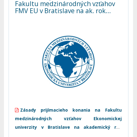
Fakultu medzinárodných vzťahov
FMV EU v Bratislave na ak. rok
2018/2019 (na 2. stupeň štúdia v
cudzom jazyku)
Zásady prijímacieho konania
na Fakultu
medzinárodných vzťahov Ekonomickej
univerzity v Bratislave na akademický rok
2018/2019
(na 2. stupeň štúdia v cudzom jazyku)