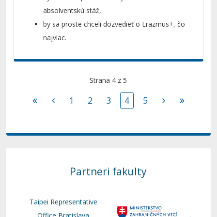
absolventskú stáž,
by sa proste chceli dozvedieť o Erazmus+, čo
najviac.
Strana 4 z 5
1
2
3
4
5
Partneri fakulty
Taipei Representative
Office Bratislava