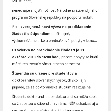
Milí študenti,
nenechajte si ujsť možnosť Národného štipendijného
programu Slovenskej republiky na podporu mobilít.
Bola
zverejnená nová výzva na predkladanie
žiadostí o štipendium
na študijné,
výskumné/umelecké a prednáškové pobyty v letnom
semestri akademického roka 2018/2019.
Uzávierka na predkladanie žiadostí je 31.
októbra 2018 do 16:00 hod.
, pričom pobyty sa budú
môcť realizovať v rámci letného semestra
akademického roka 2018/2019. Žiadosti o štipendiá
Štipendiá sú určené pre študentov a
možno aktuálne predkladať on-line
doktorandov
slovenských vysokých škôl (aj v
na
www.stipendia.sk
, resp.
www.scholarships.sk
.
prípade, že sa doktorandské štúdium realizuje na
externej vzdelávacej inštitúcii v zmysle zákona o VŠ,
Študenti, doktorandi a postdoktorandi sa môžu spolu
napr. na SAV) a
postdoktorandov
pôsobiacich na
so žiadosťou o štipendium v rámci NŠP uchádzať aj o
slovenských vysokých školách a výskumných
cestovný grant v súvislosti s ich plánovaným