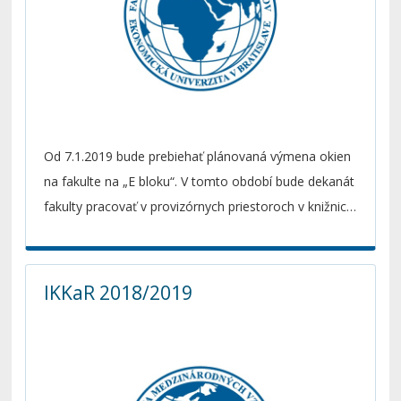
Od 7.1.2019 bude prebiehať plánovaná výmena okien
na fakulte na „E bloku“. V tomto období bude dekanát
fakulty pracovať v provizórnych priestoroch v knižnici
FMV, takže tam nájdete všetky služby, ktoré
potrebujete. Ďakujeme za strpenie počas
rekonštrukčných prác, vrátime sa do lepších
IKKaR 2018/2019
kancelárií.