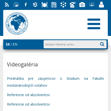
RSS
EU v
Facebook
Slovenská
Stravovanie
Študentský
Akademický
Telefónny
Fotogaléria
Helpdesk
Zamest
Bratislave
ekonomická
parlament
informačný
zoznam
EUBA
portál
knižnica
FMV
systém
AiS2
SK
EN
Videogaléria
Prednáška pre záujemcov o štúdium na Fakulte
medzinárodných vzťahov
Referencie od absolventov
Referencie od absolventov