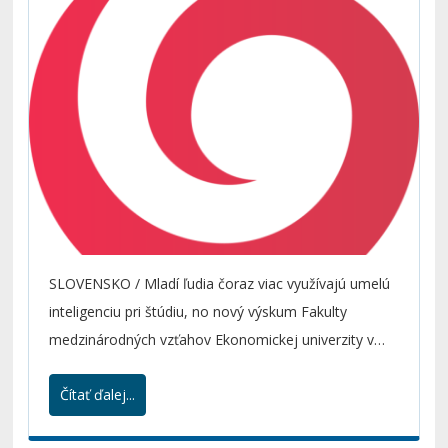
SLOVENSKO
/ Mladí ľudia čoraz viac využívajú umelú
inteligenciu pri štúdiu, no nový výskum Fakulty
medzinárodných vzťahov Ekonomickej univerzity v
Bratislave naznačuje, že prílišné spoliehanie sa na AI
Čítať ďalej...
môže mať negatívny dopad na ich kognitívne
schopnosti.Nadmerné spoliehanie sa na umelú