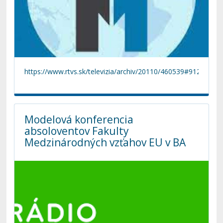
https://www.rtvs.sk/televizia/archiv/20110/460539#912
Modelová konferencia
absoloventov Fakulty
Medzinárodných vzťahov EU v BA