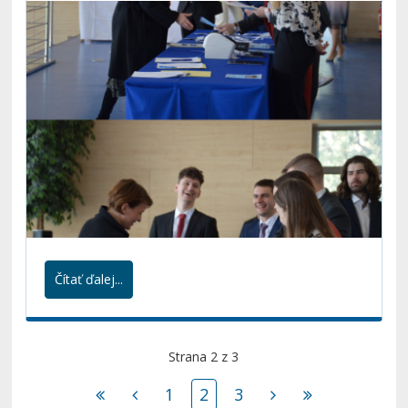
Čítať ďalej...
Strana 2 z 3
1
2
3