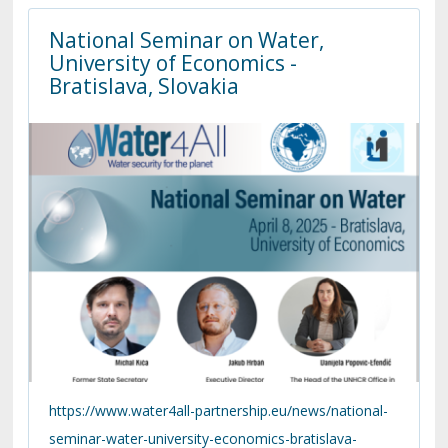
inteligenciu v študijnom procese môže viesť k
zníženej kreativite, kritickému mysleniu a celkovému
National Seminar on Water,
University of Economics -
zapojeniu do vzdelávania. Ukázal to výskum Fakulty
Bratislava, Slovakia
medzinárodných vzťahov Ekonomickej univerzity
v
Bratislave
(FMV EUBA). Čo presne zistenia
znamenajú a ako sa s tým vysporiadať?
https://www.water4all-partnership.eu/news/national-
seminar-water-university-economics-bratislava-