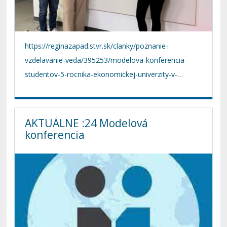
https://reginazapad.stvr.sk/clanky/poznanie-
vzdelavanie-veda/395253/modelova-konferencia-
studentov-5-rocnika-ekonomickej-univerzity-v-
bratislave-ziskala-medzinarodny-grant
AKTUÁLNE :24 Modelová
konferencia