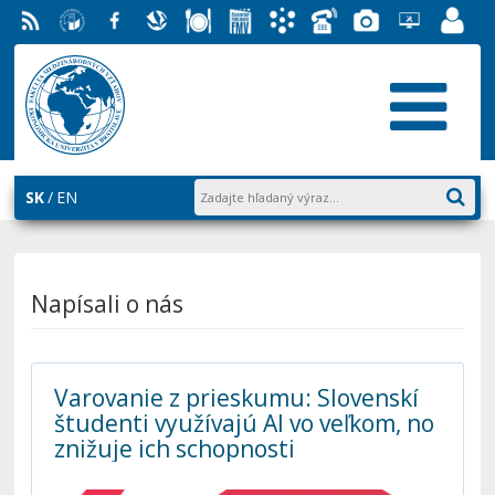
RSS
EU v
Facebook
Slovenská
Stravovanie
Študentský
Akademický
Telefónny
Fotogaléria
Helpdesk
Zamest
Bratislave
ekonomická
parlament
informačný
zoznam
EUBA
portál
knižnica
FMV
systém
AiS2
SK
EN
Napísali o nás
Varovanie z prieskumu: Slovenskí
študenti využívajú AI vo veľkom, no
znižuje ich schopnosti