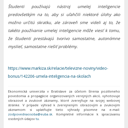
Študenti používajú nástroj umelej inteligencie
predovšetkým na to, aby si uľahčili niektoré úlohy ako
možno určitú skratku, ale zároveň sme videli aj to, že
takéto používanie umelej inteligencie môže viesť k tomu,
že študenti prestávajú tvorivo samostatne, autonómne
myslieť, samostatne riešiť problémy.
https://www.markiza.sk/relacie/televizne-noviny/video-
bonus/142206-umela-inteligencia-na-skolach
Ekonomická univerzita v Bratislave za účelom šírenia pozitívneho
povedomia a propagácie organizovaných verejných akcií, vyhotovuje
obrazové a zvukové záznamy, ktoré zverejňuje na svojej webovej
stránke. V prípade výhrad k zverejneným obrazovým a zvukovým
záznamom si uplatňujte tieto výhrady písomne na e-mail:
. Kompletné informácie k spracúvaniu
osobných údajov
tu
.