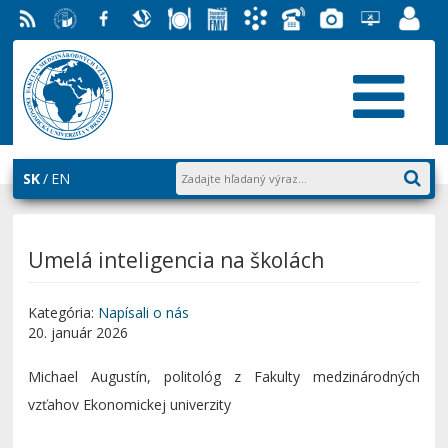
RSS
EU v
Facebook
Slovenská
Stravovanie
Študentský
Akademický
Telefónny
Fotogaléria
Helpdesk
Zamest
Bratislave
ekonomická
parlament
informačný
zoznam
EUBA
portál
knižnica
FMV
systém
AiS2
SK
EN
Umelá inteligencia na školách
Kategória:
Napísali o nás
20. január 2026
Michael Augustín, politológ z Fakulty medzinárodných
vzťahov Ekonomickej univerzity