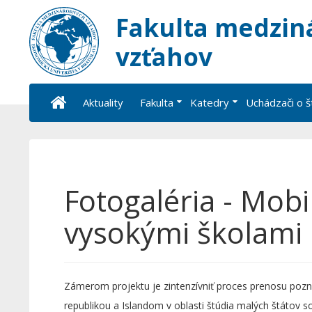
Fakulta medzin
vzťahov
Aktuality
Fakulta
Katedry
Uchádzači o 
Fotogaléria - Mobi
vysokými školami
Zámerom projektu je zintenzívniť proces prenosu pozn
republikou a Islandom v oblasti štúdia malých štátov