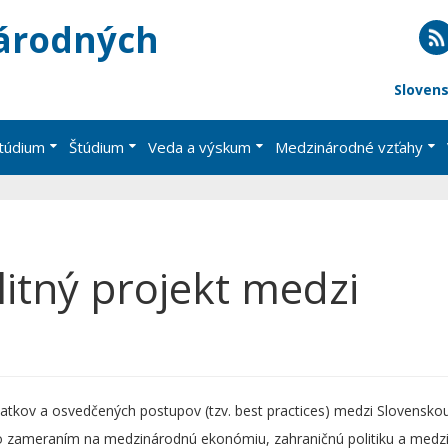
árodných
RS
Sloven
štúdium
Štúdium
Veda a výskum
Medzinárodné vzťahy
litný projekt medzi
atkov a osvedčených postupov (tzv. best practices) medzi Slovensko
 so zameraním na medzinárodnú ekonómiu, zahraničnú politiku a med