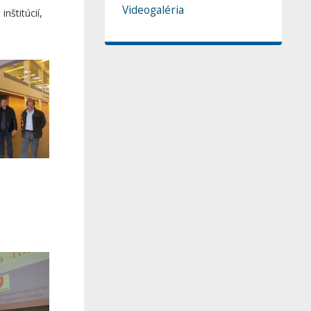
Videogaléria
nštitúcií,