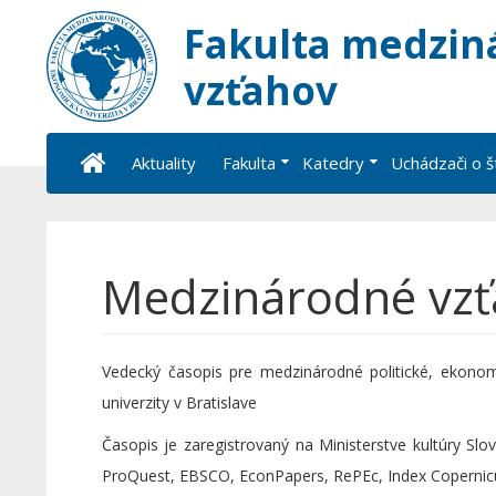
Fakulta medzin
vzťahov
Aktuality
Fakulta
Katedry
Uchádzači o 
Medzinárodné vzť
Vedecký časopis pre medzinárodné politické, ekonom
univerzity v Bratislave
Časopis je zaregistrovaný na Ministerstve kultúry Sl
ProQuest, EBSCO, EconPapers, RePEc, Index Copernic