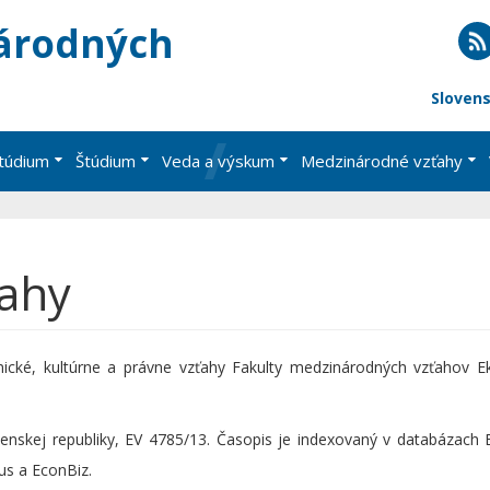
árodných
RS
Sloven
štúdium
Štúdium
Veda a výskum
Medzinárodné vzťahy
ahy
ické, kultúrne a právne vzťahy Fakulty medzinárodných vzťahov E
ovenskej republiky, EV 4785/13. Časopis je indexovaný v databázach
us a EconBiz.