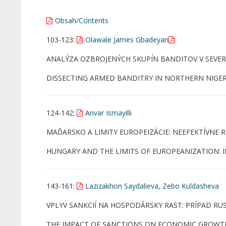
Obsah/Contents
103-123:
Olawale James Gbadeyan
ANALÝZA OZBROJENÝCH SKUPÍN BANDITOV V SEVERNE
DISSECTING ARMED BANDITRY IN NORTHERN NIGER
124-142:
Anvar Ismayilli
MAĎARSKO A LIMITY EUROPEIZÁCIE: NEEFEKTÍVNE R
HUNGARY AND THE LIMITS OF EUROPEANIZATION: I
143-161:
Lazizakhon Saydalieva, Zebo Kuldasheva
VPLYV SANKCIÍ NA HOSPODÁRSKY RAST: PRÍPAD RUS
THE IMPACT OF SANCTIONS ON ECONOMIC GROWTH: