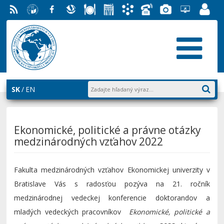
RSS
EU v
Facebook
Slovenská
Stravovanie
Študentský
Akademický
Telefónny
Fotogaléria
Helpdesk
Zamest
Bratislave
ekonomická
parlament
informačný
zoznam
EUBA
portál
knižnica
FMV
systém
AiS2
SK
EN
Ekonomické, politické a právne otázky
medzinárodných vzťahov 2022
Fakulta medzinárodných vzťahov Ekonomickej univerzity v
Bratislave Vás s radosťou pozýva na 21. ročník
medzinárodnej vedeckej konferencie doktorandov a
mladých vedeckých pracovníkov
Ekonomické, politické a