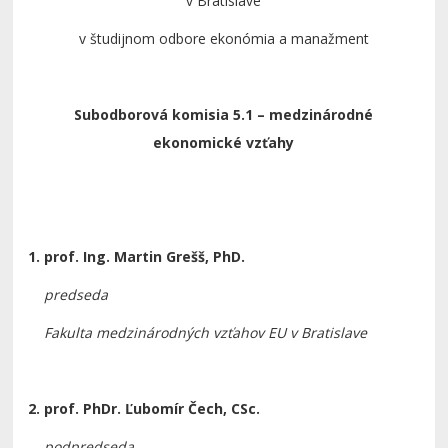
v Bratislave
v študijnom odbore ekonómia a manažment
Subodborová komisia 5.1 – medzinárodné
ekonomické vzťahy
1. prof. Ing. Martin Grešš, PhD.
predseda
Fakulta medzinárodných vzťahov EU v Bratislave
2. prof.
PhDr. Ľubomír Čech, CSc.
podpredseda