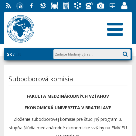
RSS
EU v
Facebook
Slovenská
Stravovanie
Študentský
Akademický
Telefónny
Fotogaléria
Helpdesk
Zamest
Bratislave
ekonomická
parlament
informačný
zoznam
EUBA
portál
knižnica
FMV
systém
AiS2
SK
EN
Subodborová komisia
FAKULTA MEDZINÁRODNÝCH VZŤAHOV
EKONOMICKÁ UNIVERZITA V BRATISLAVE
Zloženie subodborovej komisie pre študijný program 3.
stupňa štúdia medzinárodné ekonomické vzťahy na FMV EU