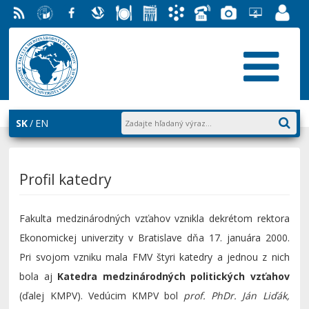
RSS
EU v
Facebook
Slovenská
Stravovanie
Študentský
Akademický
Telefónny
Fotogaléria
Helpdesk
Zamest
Bratislave
ekonomická
parlament
informačný
zoznam
EUBA
portál
knižnica
FMV
systém
AiS2
SK
EN
Profil katedry
Fakulta medzinárodných vzťahov vznikla dekrétom rektora
Ekonomickej univerzity v Bratislave dňa 17. januára 2000.
Pri svojom vzniku mala FMV štyri katedry a jednou z nich
bola aj
Katedra medzinárodných politických vzťahov
(ďalej KMPV). Vedúcim KMPV bol
prof. PhDr. Ján Liďák,