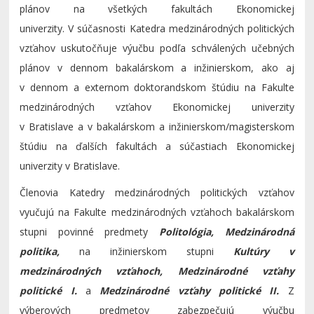
plánov na všetkých fakultách Ekonomickej
univerzity. V súčasnosti Katedra medzinárodných politických
vzťahov uskutočňuje výučbu podľa schválených učebných
plánov v dennom bakalárskom a inžinierskom, ako aj
v dennom a externom doktorandskom štúdiu na Fakulte
medzinárodných vzťahov Ekonomickej univerzity
v Bratislave a v bakalárskom a inžinierskom/magisterskom
štúdiu na ďalších fakultách a súčastiach Ekonomickej
univerzity v Bratislave.
Členovia Katedry medzinárodných politických vzťahov
vyučujú na Fakulte medzinárodných vzťahoch bakalárskom
stupni povinné predmety
Politológia, Medzinárodná
politika,
na inžinierskom stupni
Kultúry v
medzinárodných vzťahoch, Medzinárodné vzťahy
politické I.
a
Medzinárodné vzťahy politické II.
Z
výberových predmetov zabezpečujú výučbu