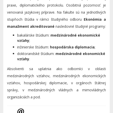
praxe, diplomatického protokolu. Osobitná pozornosť je
venovaná jazykovej príprave. Na fakulte sú na jednotlivých
stupňoch štúdia v rámci študijného odboru
E
konómia a
manažment
akreditované
nasledovné študijné programy:
bakalárske štúdium:
m
edzinárodné ekonomické
vzťahy
;
inžinierske štúdium:
h
ospodárska diplomacia
;
doktorandské štúdium:
m
edzinárodné ekonomické
vzťahy
.
Absolventi sa uplatnia ako odborníci v oblasti
medzinárodných vzťahov, medzinárodných ekonomických
vzťahov, hospodárskej diplomacie, v orgánoch štátnej
správy, v medzinárodných vládnych a mimovládnych
organizáciách a pod.