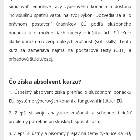
simulovať jednotlivé fázy výberového konania a dostanú
individuálnu spätnú väzbu na svoj výkon. Dozvedia sa aj o
právnom postavení úradníkov EÚ podľa služobného
poriadku a o možnostiach kariéry v inštitúciách EÚ. Kurz
kladie dôraz na rozvoj mäkkých zručností (soft skills). Tento
kurz sa zameriava najmä na počítačové testy (CBT) a
prípadovú štúdiu/esej.
Čo získa absolvent kurzu?
1. Úspešný absolvent získa prehľad o služobnom poriadku
EÚ, systéme výberových konaní a fungovaní inštitúcií EÚ.
2. Zlepší si svoje analytické zručnosti a schopnosti riešiť
problémy potrebné pri skúškach spôsobilosti.
3. Zlepší si ústny a písomný prejav na témy týkajúce sa EÚ,