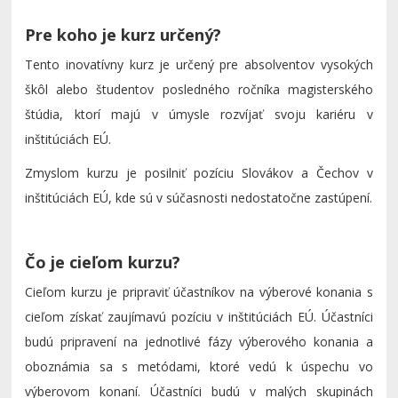
Pre koho je kurz určený?
Tento inovatívny kurz je určený pre absolventov vysokých
škôl alebo študentov posledného ročníka magisterského
štúdia, ktorí majú v úmysle rozvíjať svoju kariéru v
inštitúciách EÚ.
Zmyslom kurzu je posilniť pozíciu Slovákov a Čechov v
inštitúciách EÚ, kde sú v súčasnosti nedostatočne zastúpení.
Čo je cieľom kurzu?
Cieľom kurzu je pripraviť účastníkov na výberové konania s
cieľom získať zaujímavú pozíciu v inštitúciách EÚ. Účastníci
budú pripravení na jednotlivé fázy výberového konania a
oboznámia sa s metódami, ktoré vedú k úspechu vo
výberovom konaní. Účastníci budú v malých skupinách