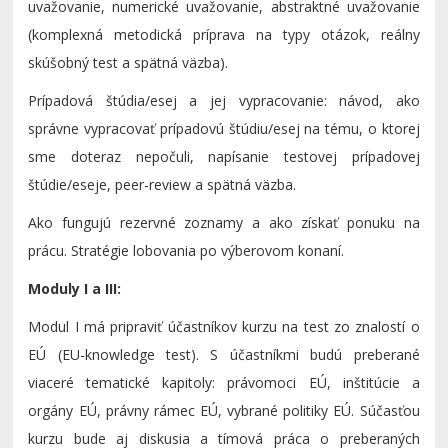
uvažovanie, numerické uvažovanie, abstraktné uvažovanie
(komplexná metodická príprava na typy otázok, reálny
skúšobný test a spätná väzba).
Prípadová štúdia/esej a jej vypracovanie: návod, ako
správne vypracovať prípadovú štúdiu/esej na tému, o ktorej
sme doteraz nepočuli, napísanie testovej prípadovej
štúdie/eseje, peer-review a spätná väzba.
Ako fungujú rezervné zoznamy a ako získať ponuku na
prácu. Stratégie lobovania po výberovom konaní.
Moduly I a III:
Modul I má pripraviť účastníkov kurzu na test zo znalostí o
EÚ (EU-knowledge test). S účastníkmi budú preberané
viaceré tematické kapitoly: právomoci EÚ, inštitúcie a
orgány EÚ, právny rámec EÚ, vybrané politiky EÚ. Súčasťou
kurzu bude aj diskusia a tímová práca o preberaných