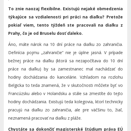
To znie naozaj flexibilne. Existujú nejaké obmedzenia
týkajúce sa vzdialenosti pri práci na diaľku? Pretože
pokiaľ viem, tento týždeň ste pracovali na diaľku z
Prahy, čo je od Bruselu dosť ďaleko.
Áno, máte nárok na 10 dní práce na diaľku zo zahraničia.
Definícia pojmu „zahraničie“ nie je úplne jasná. V prípade
bežnej práce na diaľku (ktorá sa nezapočítava do 10 dní
práce na diaľku) by sa zamestnanec mal nachádzať do
hodiny dochádzania do kancelárie. Vzhľadom na rozlohu
Belgicka to teda znamená, že v skutočnosti môžete byť vo
Francúzsku alebo v Holandsku a stále sa zmestíte do tejto
hodiny dochádzania. Existujú teda kolegovia, ktorí technicky
pracujú na diaľku zo zahraničia, ale pre väčšinu to, žiaľ,
neznamená pracovať na diaľku z pláže.
Chystáte sa dokončiť magisterské štúdium práva EÚ