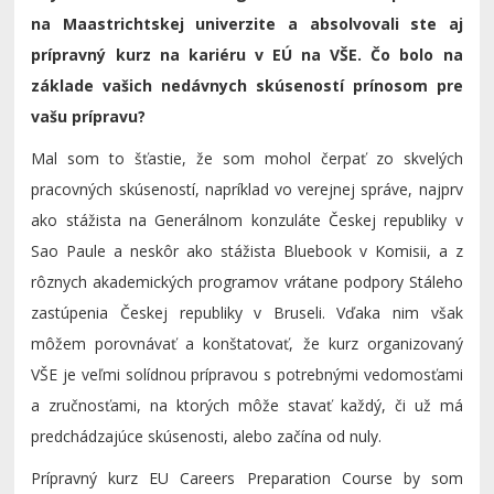
na Maastrichtskej univerzite a absolvovali ste aj
prípravný kurz na kariéru v EÚ na VŠE. Čo bolo na
základe vašich nedávnych skúseností prínosom pre
vašu prípravu?
Mal som to šťastie, že som mohol čerpať zo skvelých
pracovných skúseností, napríklad vo verejnej správe, najprv
ako stážista na Generálnom konzuláte Českej republiky v
Sao Paule a neskôr ako stážista Bluebook v Komisii, a z
rôznych akademických programov vrátane podpory Stáleho
zastúpenia Českej republiky v Bruseli. Vďaka nim však
môžem porovnávať a konštatovať, že kurz organizovaný
VŠE je veľmi solídnou prípravou s potrebnými vedomosťami
a zručnosťami, na ktorých môže stavať každý, či už má
predchádzajúce skúsenosti, alebo začína od nuly.
Prípravný kurz EU Careers Preparation Course by som