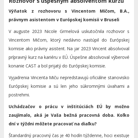
Rozhovor s úspešným absolventom kurzu
Výňatok z rozhovoru s Vincentom Mičom, B.A.,
právnym asistentom v Európskej komisii v Bruseli
V auguste 2023 Nicole Grmelová uskutočnila rozhovor s
Vincentom Mičom, ktorý nedávno nastúpil do Európskej
komisie ako právny asistent. Na jar 2023 Vincent absolvoval
prípravný kurz na kariéru v EÚ. Úspešne absolvoval výberové
konanie CAST a bol prijatý do Európskej komisie.
Vyjadrenia Vincenta Miču nepredstavujú oficiálne stanovisko
Európskej komisie a sú len jeho súkromnými úvahami a
postrehmi.
Uchádzačov o prácu v inštitúciách EÚ by možno
zaujímalo, aká je Vaša bežná pracovná doba. Koľko
dní v týždni môžete pracovať na diaľku?
Štandardný pracovný čas je 40 hodín týždenne, hoci existuje