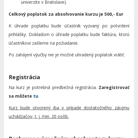
univerzite v Bratislave).
Celkový poplatok za absolvovanie kurzu je 500,- Eur
K úhrade poplatku bude účastník vyzvaný po potvrdení
prihlášky. Dokladom o úhrade poplatku bude faktúra, ktorú
účastníkovi zašleme na požiadanie.
Po zahájení výučby nie je možné uhradený poplatok vrátiť.
Registrácia
Na kurz je potrebná predbežná registrácia.
Zaregistrovať
sa môžete
tu
.
Kurz bude otvorený iba v prípade dostatočného záujmu
uchádzačov, t. j. min. 20 osôb.