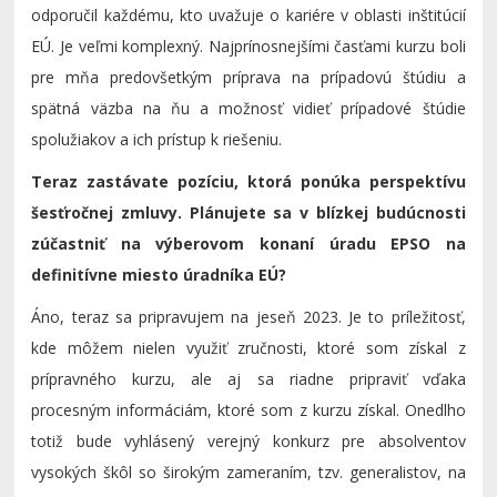
odporučil každému, kto uvažuje o kariére v oblasti inštitúcií
EÚ. Je veľmi komplexný. Najprínosnejšími časťami kurzu boli
pre mňa predovšetkým príprava na prípadovú štúdiu a
spätná väzba na ňu a možnosť vidieť prípadové štúdie
spolužiakov a ich prístup k riešeniu.
Teraz zastávate pozíciu, ktorá ponúka perspektívu
šesťročnej zmluvy. Plánujete sa v blízkej budúcnosti
zúčastniť na výberovom konaní úradu EPSO na
definitívne miesto úradníka EÚ?
Áno, teraz sa pripravujem na jeseň 2023. Je to príležitosť,
kde môžem nielen využiť zručnosti, ktoré som získal z
prípravného kurzu, ale aj sa riadne pripraviť vďaka
procesným informáciám, ktoré som z kurzu získal. Onedlho
totiž bude vyhlásený verejný konkurz pre absolventov
vysokých škôl so širokým zameraním, tzv. generalistov, na