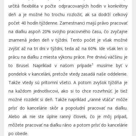
určitá flexibilita v počte odpracovaných hodín v konkrétny
deň a je možné ho trochu rozložiť, ak sa dodrží celkový
počet 40 hodín týždenne. Zamestnanci majú právo pracovať
na diaľku aspoň 20% svojho pracovného času, čo zvyčajne
znamená jeden deň v týždni. Tento počet je však možné
zvýšiť až na tri dni v týždni, teda až na 60%. Ide však len o
prácu na diaľku z miesta výkonu práce. Pre drvivú väčšinu je
1
to Brusel. Napríklad v našom prípade
musíme byť v
pondelok v kancelárii, pretože vtedy zasadá naše oddelenie.
Takže vtedy sú prítomní všetci. A potom zvyšok týždňa je
na každom jednotlivcovi, ako si to chce rozvrhnúť. Je tiež
možné rozdeliť si deň. Takže napríklad „ranné vtáča“ môže
prísť do kancelárie skôr a popoludní pracovať na diaľku.
Alebo ak nie ste úplne ranný človek, čo je môj prípad,
môžete pracovať na diaľku ráno a potom prísť do kancelárie
po obede.