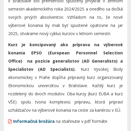
v Bratislave bol premiérovo spustený prvýkrát v zimnom
semestri akademického roka 2024/2025 a onedlho sa dočká
svojich prvých absolventov. Vzhľadom na to, že nové
výberové konania by mali byť spustené opätovne na jar
2025, otvárame nový cyklus kurzov v letnom semestri.
Kurz je koncipovaný ako príprava na výberové
konania EPSO (European Personnel Selection
Office) na pozície generalistov (AD Generalists) a
špecialistov (AD Specialists).
Kurz Vysokej školy
ekonomickej v Prahe dopĺňa prípravný kurz organizovaný
Ekonomickou univerzitou v Bratislave. Každý kurz je
rozdelený do dvoch modulov. Oba kurzy (kurz EUBA a kurz
VŠE) spolu tvoria komplexnú prípravu, ktorá pripraví
uchádzačov na výberové konania na ceste za kariérou v EÚ.
Informačná brožúra
na stiahnutie v pdf formáte