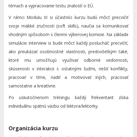
témach a vypracovanie testu znalostí o EÚ.
V rámci Modulu III si účastníci kurzu budú môcť precvičiť
svoje mäkké zručnosti (soft skills), naučia sa komunikovať
vhodným spôsobom s členmi výberovej komisie. Na základe
simulácie interview si bude môcť každý poslucháč precvičiť,
ako preukázať osobnostné vlastnosti, predovšetkým také,
ktoré mu umožňujú využívať odborné vedomosti,
skúsenosti v interakcii s ostatnými ľuďmi, riešiť konflikty,
pracovať v tíme, riadiť a motivovať iných, pracovať
samostatne a kreatívne.
Po uskutočnenom tréningu každý frekventant získa
individuálnu spätnú väzbu od lektora/lektorky.
Organizácia kurzu