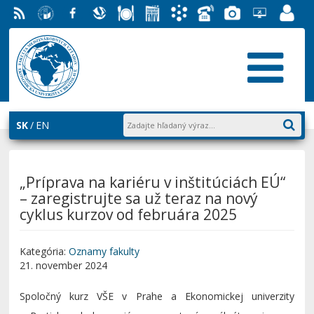
RSS
EU v
Facebook
Slovenská
Stravovanie
Študentský
Akademický
Telefónny
Fotogaléria
Helpdesk
Zamest
Bratislave
ekonomická
parlament
informačný
zoznam
EUBA
portál
knižnica
FMV
systém
AiS2
SK
EN
„Príprava na kariéru v inštitúciách EÚ“
– zaregistrujte sa už teraz na nový
cyklus kurzov od februára 2025
Kategória:
Oznamy fakulty
21. november 2024
Spoločný kurz VŠE v Prahe a Ekonomickej univerzity