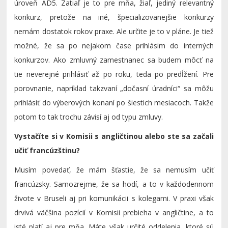
úroveň AD5. Zatiaľ je to pre mňa, žiaľ, jediný relevantný
konkurz, pretože na iné, špecializovanejšie konkurzy
nemám dostatok rokov praxe. Ale určite je to v pláne. Je tiež
možné, že sa po nejakom čase prihlásim do interných
konkurzov. Ako zmluvný zamestnanec sa budem môcť na
tie neverejné prihlásiť až po roku, teda po predĺžení. Pre
porovnanie, napríklad takzvaní „dočasní úradníci“ sa môžu
prihlásiť do výberových konaní po šiestich mesiacoch. Takže
potom to tak trochu závisí aj od typu zmluvy.
Vystačíte si v Komisii s angličtinou alebo ste sa začali
učiť francúzštinu?
Musím povedať, že mám šťastie, že sa nemusím učiť
francúzsky. Samozrejme, že sa hodí, a to v každodennom
živote v Bruseli aj pri komunikácii s kolegami. V praxi však
drvivá väčšina pozícií v Komisii prebieha v angličtine, a to
isté platí aj pre mňa. Máte však určité oddelenia, ktoré sú