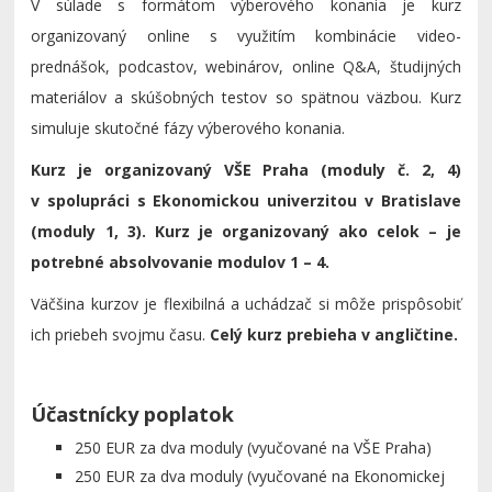
V súlade s formátom výberového konania je kurz
organizovaný online s využitím kombinácie video-
prednášok, podcastov, webinárov, online Q&A, študijných
materiálov a skúšobných testov so spätnou väzbou. Kurz
simuluje skutočné fázy výberového konania.
Kurz je organizovaný VŠE Praha (moduly č. 2, 4)
v spolupráci s Ekonomickou univerzitou v Bratislave
(moduly 1, 3). Kurz je organizovaný ako celok – je
potrebné absolvovanie modulov 1 – 4.
Väčšina kurzov je flexibilná a uchádzač si môže prispôsobiť
ich priebeh svojmu času.
Celý kurz prebieha v angličtine.
Účastnícky poplatok
250 EUR za dva moduly (vyučované na VŠE Praha)
250 EUR za dva moduly (vyučované na Ekonomickej