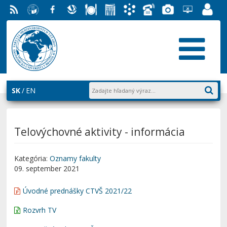
RSS
EU v
Facebook
Slovenská
Stravovanie
Študentský
Akademický
Telefónny
Fotogaléria
Helpdesk
Zamest
Bratislave
ekonomická
parlament
informačný
zoznam
EUBA
portál
knižnica
FMV
systém
AiS2
SK
EN
Telovýchovné aktivity - informácia
Kategória:
Oznamy fakulty
09. september 2021
Úvodné prednášky CTVŠ 2021/22
Rozvrh TV