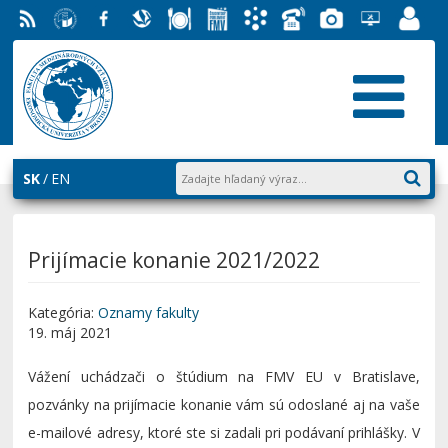
RSS
EU v
Facebook
Slovenská
Stravovanie
Študentský
Akademický
Telefónny
Fotogaléria
Helpdesk
Zamest
Bratislave
ekonomická
parlament
informačný
zoznam
EUBA
portál
knižnica
FMV
systém
AiS2
SK
EN
Prijímacie konanie 2021/2022
Kategória:
Oznamy fakulty
19. máj 2021
Vážení uchádzači o štúdium na FMV EU v Bratislave,
pozvánky na prijímacie konanie vám sú odoslané aj na vaše
e-mailové adresy, ktoré ste si zadali pri podávaní prihlášky. V