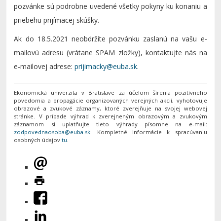
pozvánke sú podrobne uvedené všetky pokyny ku konaniu a
priebehu prijímacej skúšky.
Ak do 18.5.2021 neobdržíte pozvánku zaslanú na vašu e-
mailovú adresu (vrátane SPAM zložky), kontaktujte nás na
e-mailovej adrese:
.
Ekonomická univerzita v Bratislave za účelom šírenia pozitívneho
povedomia a propagácie organizovaných verejných akcií, vyhotovuje
obrazové a zvukové záznamy, ktoré zverejňuje na svojej webovej
stránke. V prípade výhrad k zverejneným obrazovým a zvukovým
záznamom si uplatňujte tieto výhrady písomne na e-mail:
. Kompletné informácie k spracúvaniu
osobných údajov
tu
.