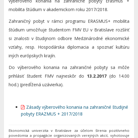
výberového konania na zahraničné pobyty Erasmus +
mobilita štúdium v akademickom roku 2017/2018.
Zahraničný pobyt v rámci programu ERASMUS+ mobilita
štúdium umožňuje študentom FMV EU v Bratislave rozšíriť
si znalosti v študijnom odbore Medzinárodné ekonomické
vzťahy, resp. Hospodárska diplomacia a spoznať kultúru
iných európskych krajín.
Do výberového konania na zahraničné pobyty sa môže
prihlásiť študent FMV najneskôr do
13.2.2017
(do 14.00
hod.) (predĺžená uzávierka).
Zásady výberového konania na zahraničné študijné
pobyty ERAZMUS + 2017/2018
Ekonomická univerzita v Bratislave za účelom šírenia pozitívneho
povedomia a propagácie organizovaných verejných akcií, vyhotovuje