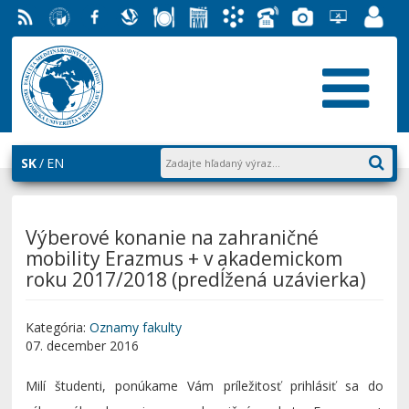
RSS
EU v
Facebook
Slovenská
Stravovanie
Študentský
Akademický
Telefónny
Fotogaléria
Helpdesk
Zamest
Bratislave
ekonomická
parlament
informačný
zoznam
EUBA
portál
knižnica
FMV
systém
AiS2
SK
EN
Výberové konanie na zahraničné
mobility Erazmus + v akademickom
roku 2017/2018 (predĺžená uzávierka)
Kategória:
Oznamy fakulty
07. december 2016
Milí študenti, ponúkame Vám príležitosť prihlásiť sa do