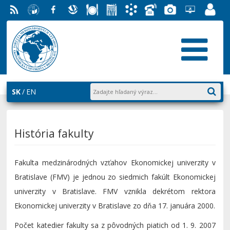
RSS
EU v
Facebook
Slovenská
Stravovanie
Študentský
Akademický
Telefónny
Fotogaléria
Helpdesk
Zamest
Bratislave
ekonomická
parlament
informačný
zoznam
EUBA
portál
knižnica
FMV
systém
AiS2
SK
EN
História fakulty
Fakulta medzinárodných vzťahov Ekonomickej univerzity v
Bratislave (FMV) je jednou zo siedmich fakúlt Ekonomickej
univerzity v Bratislave. FMV vznikla dekrétom rektora
Ekonomickej univerzity v Bratislave zo dňa 17. januára 2000.
Počet katedier fakulty sa z pôvodných piatich od 1. 9. 2007