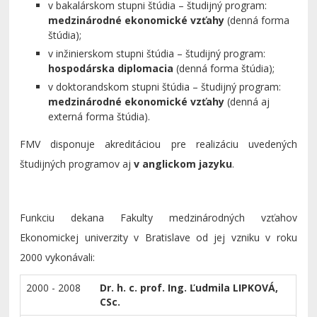
v bakalárskom stupni štúdia – študijný program:
medzinárodné ekonomické vzťahy
(denná forma
štúdia);
v inžinierskom stupni štúdia – študijný program:
hospodárska diplomacia
(denná forma štúdia);
v doktorandskom stupni štúdia – študijný program:
medzinárodné ekonomické vzťahy
(denná aj
externá forma štúdia).
FMV disponuje akreditáciou pre realizáciu uvedených
študijných programov aj
v anglickom jazyku
.
Funkciu dekana Fakulty medzinárodných vzťahov
Ekonomickej univerzity v Bratislave od jej vzniku v roku
2000 vykonávali:
2000 - 2008
Dr. h. c.
prof. Ing. Ľudmila LIPKOVÁ,
CSc.