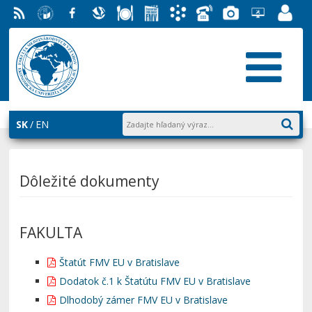
RSS
EU v
Facebook
Slovenská
Stravovanie
Študentský
Akademický
Telefónny
Fotogaléria
Helpdesk
Zamest
Bratislave
ekonomická
parlament
informačný
zoznam
EUBA
portál
knižnica
FMV
systém
AiS2
SK
EN
Dôležité dokumenty
FAKULTA
Štatút FMV EU v Bratislave
Dodatok č.1 k Štatútu FMV EU v Bratislave
Dlhodobý zámer FMV EU v Bratislave