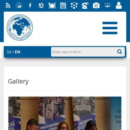
RSS
University
Facebook
Slovak
Dining
Student
Academic
Phone
Gallery
Helpdesk
Employ
of
Economic
Parliament
Information
List
EUBA
Portal
Economics
Library
FMV
System
in
AiS2
Bratislava
SK
EN
Gallery