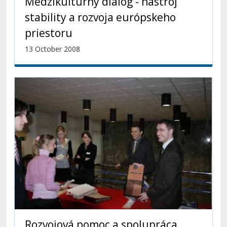
Medzikultúrny dialóg - nástroj
stability a rozvoja európskeho
priestoru
13 October 2008
Rozvojová pomoc a spolupráca