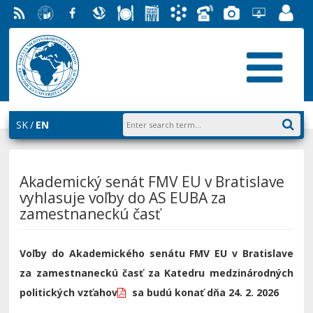
RSS
University
Facebook
Slovak
Dining
Student
Academic
Phone
Gallery
Helpdesk
Employ
of
Economic
Parliament
Information
List
EUBA
Portal
Economics
Library
FMV
System
in
AiS2
Bratislava
SK
EN
Akademický senát FMV EU v Bratislave
vyhlasuje voľby do AS EUBA za
zamestnaneckú časť
Voľby do Akademického senátu FMV EU v Bratislave
za zamestnaneckú časť
za Katedru medzinárodných
politických vzťahov
sa budú konať dňa 24. 2. 2026