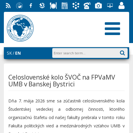
RSS
University
Facebook
Slovak
Dining
Student
Academic
Phone
Gallery
Helpdesk
Employ
of
Economic
Parliament
Information
List
EUBA
Portal
Economics
Library
FMV
System
in
AiS2
Bratislava
SK
EN
Celoslovenské kolo ŠVOČ na FPVaMV
UMB v Banskej Bystrici
Dňa 7. mája 2026 sme sa zúčastnili celoslovenského kola
Študentskej vedeckej a odbornej činnosti, ktorého
organizačnú štafetu od našej fakulty prebrala v tomto roku
Fakulta politických vied a medzinárodných vzťahov UMB v