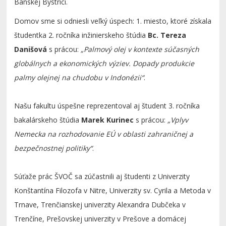
Banskej Bystrici.
Domov sme si odniesli veľký úspech: 1. miesto, ktoré získala
študentka 2. ročníka inžinierskeho štúdia
Bc. Tereza
Danišová
s prácou:
„Palmový olej v kontexte súčasných
globálnych a ekonomických výziev. Dopady produkcie
palmy olejnej na chudobu v Indonézii“
.
Našu fakultu úspešne reprezentoval aj študent 3. ročníka
bakalárskeho štúdia
Marek Kurinec
s prácou:
„Vplyv
Nemecka na rozhodovanie EÚ v oblasti zahraničnej a
bezpečnostnej politiky“
.
Súťaže prác ŠVOČ sa zúčastnili aj študenti z Univerzity
Konštantína Filozofa v Nitre, Univerzity sv. Cyrila a Metoda v
Trnave, Trenčianskej univerzity Alexandra Dubčeka v
Trenčíne, Prešovskej univerzity v Prešove a domácej