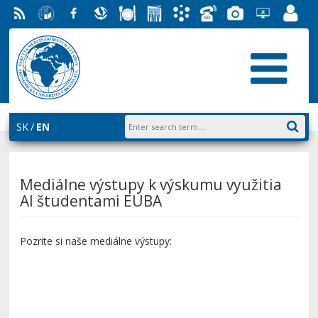
RSS
University
Facebook
Slovak
Dining
Student
Academic
Phone
Gallery
Helpdesk
Employ
of
Economic
Parliament
Information
List
EUBA
Portal
Economics
Library
FMV
System
in
AiS2
Bratislava
SK
EN
Mediálne výstupy k výskumu využitia
AI študentami EUBA
Pozrite si naše mediálne výstupy: