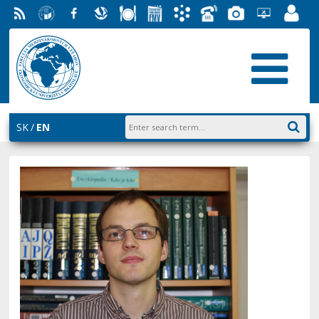
RSS
University
Facebook
Slovak
Dining
Student
Academic
Phone
Gallery
Helpdesk
Employ
of
Economic
Parliament
Information
List
EUBA
Portal
Economics
Library
FMV
System
in
AiS2
Bratislava
SK
EN