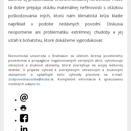
tá dobre prepája otázku materiálnej neférovosti s otázkou
poškodzovania iných, ktorú nám klimatická kríza kladie
napríklad v podobe nedávnych povodní. Diskusia
neopomenie ani problematiku extrémnej chudoby a jej
vzťah k bohatstvu, ktoré dokážeme vyprodukovať.
Ekonomická univerzita v Bratislave za účelom šírenia pozitívneho
povedomia a propagácie organizovaných verejných akcií, vyhotovuje
obrazové a zvukové záznamy, ktoré zverejňuje na svojej webovej
stránke. V prípade výhrad k zverejneným obrazovým a zvukovým
záznamom si uplatňujte tieto výhrady písomne na e-mail:
. Kompletné informácie k spracúvaniu
osobných údajov
tu
.