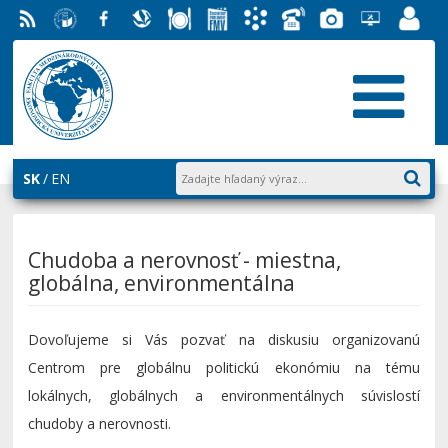
RSS
EU v
Facebook
Slovenská
Stravovanie
Študentský
Akademický
Telefónny
Fotogaléria
Helpdesk
Zamest
Bratislave
ekonomická
parlament
informačný
zoznam
EUBA
portál
knižnica
FMV
systém
AiS2
SK
EN
Chudoba a nerovnosť - miestna,
globálna, environmentálna
Dovoľujeme si Vás pozvať na diskusiu organizovanú
Centrom pre globálnu politickú ekonómiu na tému
lokálnych, globálnych a environmentálnych súvislostí
chudoby a nerovnosti.