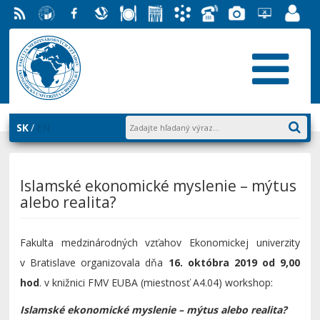
RSS
EU v
Facebook
Slovenská
Stravovanie
Študentský
Akademický
Telefónny
Fotogaléria
Helpdesk
Zamest
Bratislave
ekonomická
parlament
informačný
zoznam
EUBA
portál
knižnica
FMV
systém
AiS2
SK
EN
Islamské ekonomické myslenie – mýtus
alebo realita?
Fakulta medzinárodných vzťahov Ekonomickej univerzity
v Bratislave organizovala dňa
16. októbra 2019 od 9,00
hod
. v knižnici FMV EUBA (miestnosť A4.04) workshop:
Islamské ekonomické myslenie – mýtus alebo realita?