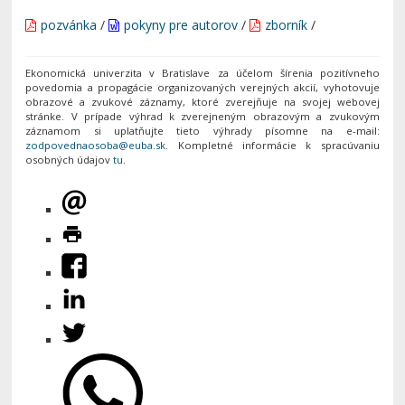
pozvánka
/
pokyny pre autorov
/
zborník
/
Ekonomická univerzita v Bratislave za účelom šírenia pozitívneho
povedomia a propagácie organizovaných verejných akcií, vyhotovuje
obrazové a zvukové záznamy, ktoré zverejňuje na svojej webovej
stránke. V prípade výhrad k zverejneným obrazovým a zvukovým
záznamom si uplatňujte tieto výhrady písomne na e-mail:
. Kompletné informácie k spracúvaniu
osobných údajov
tu
.