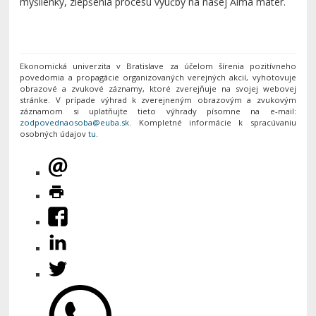
myšlienky, zlepšenia procesu výučby na našej Alma mater.
Ekonomická univerzita v Bratislave za účelom šírenia pozitívneho
povedomia a propagácie organizovaných verejných akcií, vyhotovuje
obrazové a zvukové záznamy, ktoré zverejňuje na svojej webovej
stránke. V prípade výhrad k zverejneným obrazovým a zvukovým
záznamom si uplatňujte tieto výhrady písomne na e-mail:
. Kompletné informácie k spracúvaniu
osobných údajov
tu
.