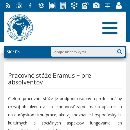
RSS
EU v
Facebook
Slovenská
Stravovanie
Študentský
Akademický
Telefónny
Fotogaléria
Helpdesk
Zamest
Bratislave
ekonomická
parlament
informačný
zoznam
EUBA
portál
knižnica
FMV
systém
AiS2
SK
EN
Pracovné stáže Eramus + pre
absolventov
Cieľom pracovnej stáže je podporiť osobný a profesionálny
rozvoj absolventov, ich schopnosť zamestnať a uplatniť sa
na európskom trhu práce, ako aj spoznanie hospodárskych,
kultúrnych a sociálnych aspektov fungovania ich