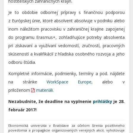
hostiteľských zahraničných krajín.
Je to obdobie odbornej prípravy s finančnou podporou
z Európskej únie, ktoré absolvent absolvuje v podniku alebo
inom náležitom pracovisku v zahraničnej krajine zapojenej
do programu Erasmus+, zohľadňujúce potreby absolventa
pri získavaní a využívaní vedomostí, zručností, pracovných
skúseností a kvalifikácií z hľadiska osobného rozvoja a jeho
odboru štúdia.
Kompletné informácie, podmienky, termíny a pod. nájdete
na stránke
WorkSpace Europe
, alebo v
priloženom
materiáli
.
Nezabudnite, že deadline na vyplnenie
prihlášky
je 28.
február 2017!
Ekonomická univerzita v Bratislave za účelom šírenia pozitívneho
povedomia a propagácie organizovaných verejných akcií, vyhotovuje