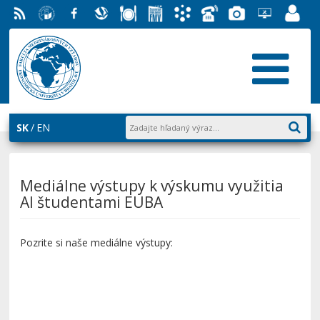
RSS
EU v
Facebook
Slovenská
Stravovanie
Študentský
Akademický
Telefónny
Fotogaléria
Helpdesk
Zamest
Bratislave
ekonomická
parlament
informačný
zoznam
EUBA
portál
knižnica
FMV
systém
AiS2
SK
EN
Mediálne výstupy k výskumu využitia
AI študentami EUBA
Pozrite si naše mediálne výstupy: