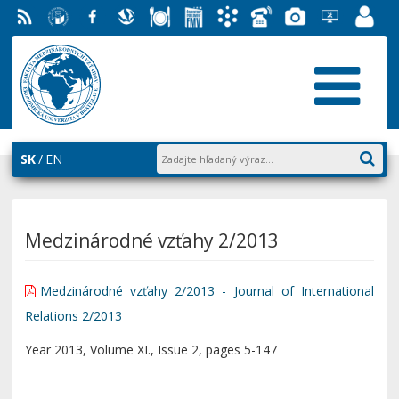
RSS
EU v
Facebook
Slovenská
Stravovanie
Študentský
Akademický
Telefónny
Fotogaléria
Helpdesk
Zamest
Bratislave
ekonomická
parlament
informačný
zoznam
EUBA
portál
knižnica
FMV
systém
AiS2
SK
EN
Medzinárodné vzťahy 2/2013
Medzinárodné vzťahy 2/2013 - Journal of International
Relations 2/2013
Year 2013, Volume XI., Issue 2, pages 5-147